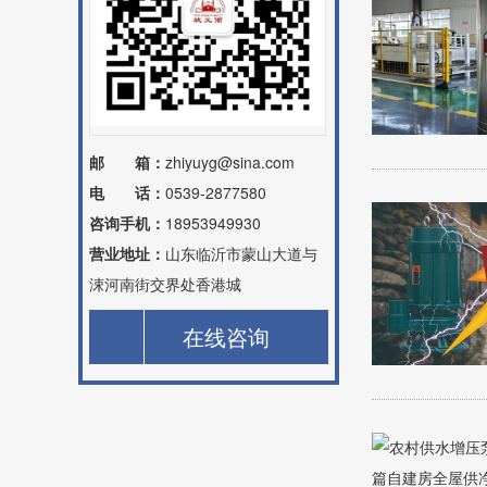
邮 箱：
zhiyuyg@sina.com
电 话：
0539-2877580
咨询手机：
18953949930
营业地址：
山东临沂市蒙山大道与
涑河南街交界处香港城
在线咨询