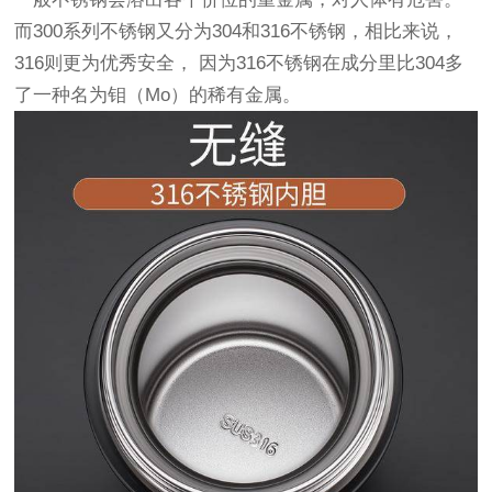
而300系列不锈钢又分为304和316不锈钢，相比来说，
316则更为优秀安全，
因为316不锈钢在成分里比304多
了一种名为钼（Mo）的稀有金属。