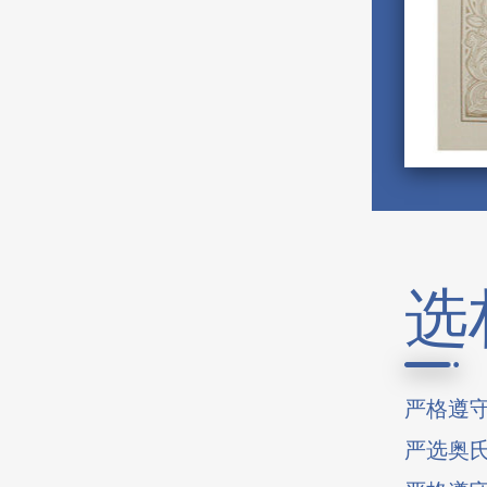
选
严格遵
严选奥氏