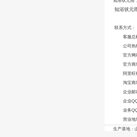
知浴状元雨
知浴状元
联系方式：
客服总机：4
公司热线：0
官方网站：htt
官方商城: ht
阿里旺铺：htt
淘宝商城：htt
企业邮箱：zh
企业QQ：4
业务QQ: 20
营业地址
生产基地：山