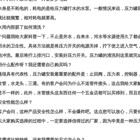
本身是不耗电的，耗电的是给压力罐打水的水泵。一般情况来说，压力罐
就比较频繁，相对耗电就要高。
水用内部脏了如何清洗？
个问题我给大家科普一下，不止是井水，自来水，河水等水源使用久了都
用水的卫生性。具体方法就是将压力开关的电源关掉，拧下使之进入空气
始冲洗。最后将拧上排污口，安装好压力开关。压力罐的清洗到这里就完
用什么配件呀？我还需要自己购买吗？
题很具有代表性，压力罐安装最重要的配件是：止回阀，压力表，控制器
纹管，水龙头，三通。有的客户会问为什么不送管件接头，这点我给大家
是不一样的，此外，水管接头这东西任何一个五金店都可以买得到，而且
安全性能怎么样？
客户会问，这种产品安全性怎么样，不会爆炸吧。这点您可以放心，只要
以大家购买选择的过程中，一定要选择信得过的厂家，因为毕竟是一种压
装需求比较特殊，没有我需要的尺寸怎么办？