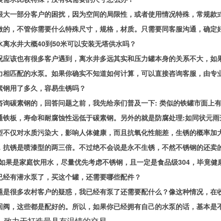
很大一部分客户的困扰，因为空间的局限性，或者使用情况特殊，常规款
做的，不管你需要什么特殊尺寸，规格，材质。只需要同客服沟通，确定
水离水井大概40到50米可以安装无塔供水吗？
况应该也有很多客户遇到，离水井多远其实和压力罐本身的关系不大，如
力相匹配的水泵。如果你确实不知道如何计算，可以直接咨询客服，由专
素钢用了多久，容易生锈吗？
咨询碳素钢的，回答问题之前，我先给亲们普及一下: 类似的铁罐市面上
通铁板，寿命和耐腐蚀性远低于碳素钢。另外的就是防腐处理:如同状元
型不仅对水质污染大，影响人体健康，而且抗氧化性能差，生锈的概率加
，抗锈是喷漆型的两三倍。不过绝不会说是永不生锈，不然不锈钢的还卖
:如果是家庭饮用水，尽量优先考虑不锈钢，且一定是食品级304，毕竟健
已经有潜水泵了，买这个罐，还需要哪些配件？
题是很多农村客户的疑惑，我已经有泵了还需要配什么？像这种情况，在
回阀，这些都是配好的。所以，如果你已经拥有自己的水泵的话，基本是
，致力于打造最具有温情的交易。