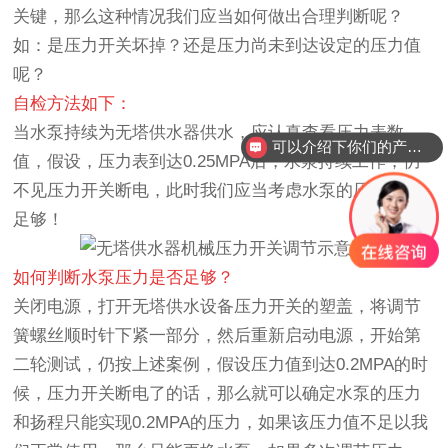
关键，那么这种情况我们应当如何做出合理判断呢？
如：是压力开关坏掉？还是压力尚未到达设定的压力值
呢？
自检方法如下：
当
水泵
持续为无塔供水器供水，应认真查看压力表数
可以介绍下你们的产品么？
值，假设，压力表到达0.25MPA后，水泵持续工作，仍
不见压力开关断电，此时我们应当考虑水泵的压力是否
足够！
如何判断水泵压力是否足够？
关闭电源，打开
无塔供水设备
压力开关的塑盖，将调节
簧螺丝顺时针下紧一部分，然后重新启动电源，开始第
二轮测试，仍按上述案例，假设压力值到达0.2MPA的时
候，压力开关断电了的话，那么就可以确定水泵的压力
和扬程只能实现0.2MPA的压力，如果该压力值不足以我