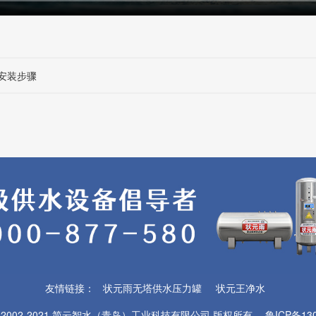
安装步骤
友情链接：
状元雨无塔供水压力罐
状元王净水
© 2002-2021
简云智水（青岛）工业科技有限公司
版权所有
鲁ICP备130