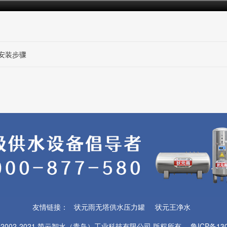
安装步骤
友情链接：
状元雨无塔供水压力罐
状元王净水
© 2002-2021
简云智水（青岛）工业科技有限公司
版权所有
鲁ICP备130