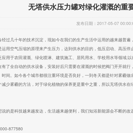
无塔供水压力罐对绿化灌溉的重
发布日期：2017-05-07 00:00:
过几十年的技术沉淀，现如今在我们的生产生活中运用的越来越普遍，
是运用空气压缩的原理来产生压力，达到供水的目的，低压启动、高压停
用于农田灌溉、绿化喷淋、建筑施工、居民用水、学校用水等领域;以
在有了全自动的供水设备，安装好后只需要在灌溉的时候把阀门开开就行
，时间。如今各个城市都很注重环境是否良好，一到冬天都是针对雾霾做
个减少雾霾的方法，对于绿化植物的保养更是重中之重，所以无塔供水在
的是科技越来越发达，生活越来越便利，我们知浴新能源会不断的改进
-877580