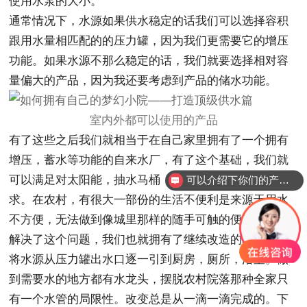
使用水泵的大小。
通常情况下，水源如果供水稳定的话我们可以选择容积
跟用水量相匹配的的压力罐，因为我们更需要它的增压
功能。如果水源不那么稳定的话，我们就要选择相对容
量偏大的产品，因为我还要考虑到产品的储水功能。
室内外都可以使用的产品
有了这些之后我们就相当于在自己家里拥有了一个拥有
增压，蓄水等功能的自来水厂，有了这个基础，我们就
可以满足对太阳能，抽水马桶，洗衣机等用水家电的需
可以介绍下你们的产品么？
求。在农村，有很大一部份的生活不便利是来源于用水
不方便，无法做到像城里那样的随手可触的便利性。而
解决了这个问题，我们也就拥有了继续改造的基础。
将水源从压力罐出水口逐一引到厨房，厕所，浴室。做
到需要水的地方都有水龙头，摆脱农村院落那种全家只
有一个水管的局限性。改变总是从一滴一滴完成的。下