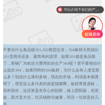
可以介绍下你们的产品么？
不要信什么食品级
201,202
都是扯淡，
304
板材天然就比
201
贵两倍还多。最简单的道理，如果
201
都是食品级
了，那钢厂为啥还大费周折的生产
304
呢？更不要相信什
么低价
304
，如果同样的
304
板材，为什么会有人便宜那
么多？别说什么薄利多销，现在的市场，利润基本都透
明了，便宜这么多代表的就是猫腻啊，板材厚度虚标，
容积造价，这还算是有良心的陷阱，碰上阴阳版，劣质
版，那才是大坑，坑完钱财坑健康，而且一坑就是好几
年。