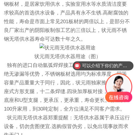
钢板材，是居家饮用供水，实验室用水等水质清洁度要
求较高的首选供水设备，产品具有永不生锈
.
高耐腐蚀的
性能，寿命是市面上常见
201
板材的两倍以上，是部分不
良厂家出产的阴阳板制假工艺的三倍以上，状元雨不锈
钢无塔供水器寿命可达数十年之久。
状元雨无塔供水器用途（图）
独有的进口自动氩弧焊焊接工艺，具有焊缝均匀美观，
可以介绍下你们的产品么？
绝无渗漏等优势，不锈钢板材选用均为标准厚度，同等
容量产品重量大于同行，因此，状元雨独家推出了新款
座式方形支腿，十二条焊缝
.
四块加厚板对接，对比圆形
底座和
U
型支腿，更承压，更承重，寿命更长。容量从
100
升家用，到
30
吨定制，全方位满足不同客户需求。
状元雨无塔供水器郑重提醒：无塔供水器属于承压运行
设备，切勿贪图便宜
.
选购假冒伪劣，以免出现事故而求