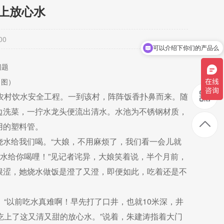
上放心水
00
可以介绍下你们的产品么
选择你们公司优势是什么呢？
（图）
农村饮水安全工程。一到该村，阵阵饭香扑鼻而来。随
边洗菜，一拧水龙头便流出清水。水池为不锈钢材质，
用的塑料管。
烧水给我们喝。“大娘，不用麻烦了，我们看一会儿就
烧水给你喝哩！”见记者诧异，大娘笑着说，半个月前，
很涩，她烧水做饭是澄了又澄，即便如此，吃着还是不
“以前吃水真难啊！早先打了口井，也就10米深，井
吃上了这又清又甜的放心水。”说着，朱建涛指着大门