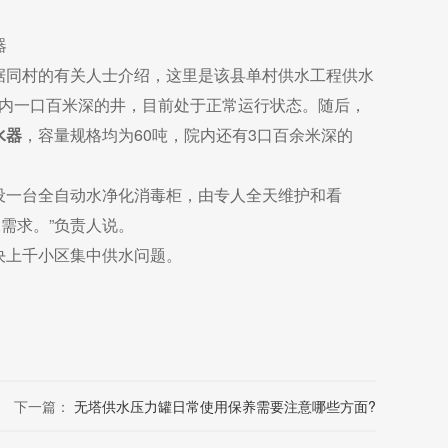
据同村的有关人士介绍，这里是该县单村供水工程供水
院内一口百米深的井，目前处于正常运行状态。
随后，
水器
，容量规格均为60吨，院内还有3口百余米深的
设一台全自动水净化消毒柜，由专人全天维护和看
水需求。”负责人说。
决上千小区集中供水问题。
下一篇：
无塔供水压力罐日常使用保养需要注意哪些方面?