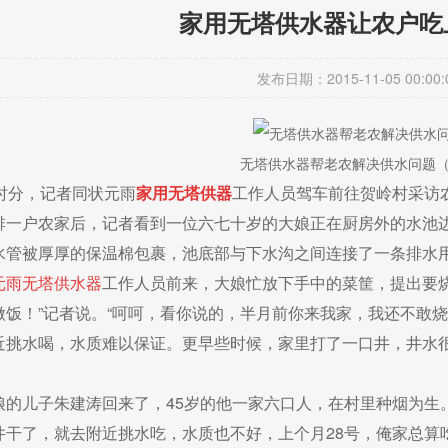
家用无塔供水器让农户吃
发布日期：2015-11-05 00:00:
无塔供水器帮老农解决供水问题
时分，记者同状元雨
家用无塔供
器
工作人员驾车前往贺岭村采访
排一户农家后，记者看到一位六七十岁的大娘正在厨房外的水池
水管被厚厚的保温棉包裹，池底部与下水沟之间连接了一条排水
元雨
无塔供水器
工作人员前来，大娘忙放下手中的菜筐，提出要
做饭！”记者说。“呵呵，看你说的，半月前你来我家，我还不敢
近挑水喝，水质难以保证。更早些时候，家里打了一口井，井水
娘的儿子朱建涛回来了，45岁的他一家六口人，在村里种烟为生。
井干了，就去附近挑水吃，水质也不好，上个月28号，俺家总算