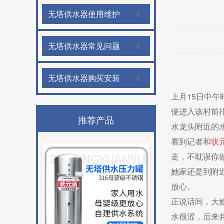
无塔供水器使用维护
无塔供水器常见问题
无塔供水器购买安装
上月15日中午
便进入该村前
推荐产品
水
龙头附近的
看到记者和
状
走，不耽误你
她家还
是到附
放心。
正说话间，大
水很涩，后来