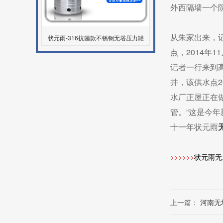
外西
隔墙一个
从朱家出来，
状元雨-316抗菌款不锈钢无塔压力罐
点，2014年
记者一行来到
井，该供水点2
水厂正屋正在
管。“这是今年
十一年状元雨
>>>>>>
状元雨无
上一篇：
河南无