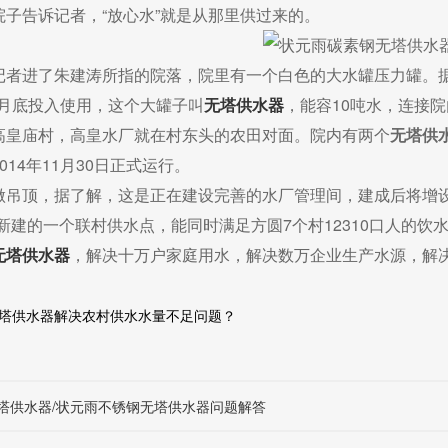
院子告诉记者，“放心水”就是从那里供过来的。
记者进了朱建涛所指的院落，院里有一个白色的大水罐压力罐。
11月底投入使用，这个大罐子叫
无塔供水器
，能容10吨水，连接
高皇庙村，高皇水厂就在村东头的农田对面。院内有两个
无塔供
014年11月30日正式运行。
做吊顶，据了解，这是正在建设完善的水厂管理间，建成后将增
新建的一个联村供水点，能同时满足方圆7个村12310口人的饮
无塔供水器
，解决十万户家庭用水，解决数万企业生产水源，解
塔供水器解决农村供水水量不足问题？
塔供水器/状元雨不锈钢无塔供水器问题解答