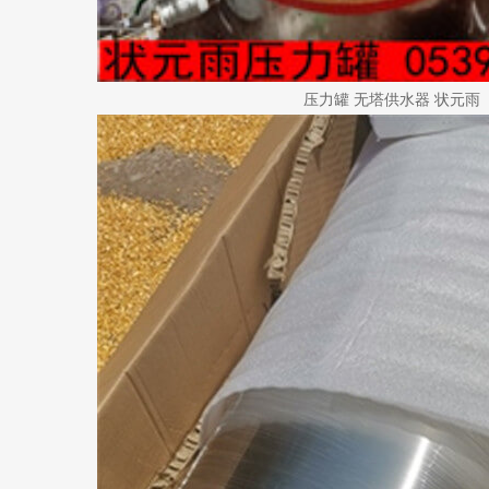
压力罐 无塔供水器 状元雨