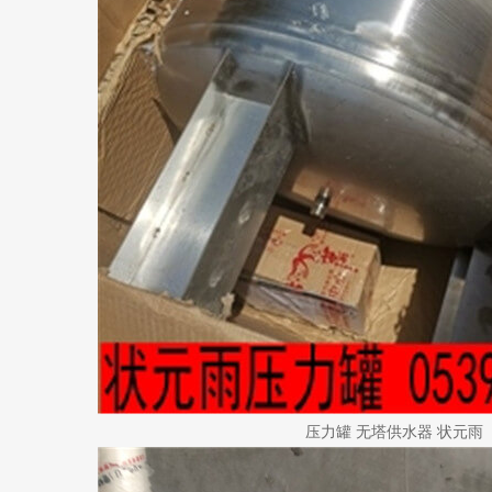
压力罐 无塔供水器 状元雨