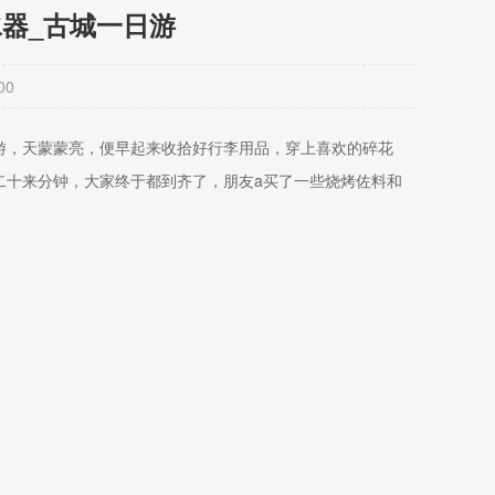
水器_古城一日游
00
游，天蒙蒙亮，便早起来收拾好行李用品，穿上喜欢的碎花
二十来分钟，大家终于都到齐了，朋友a买了一些烧烤佐料和