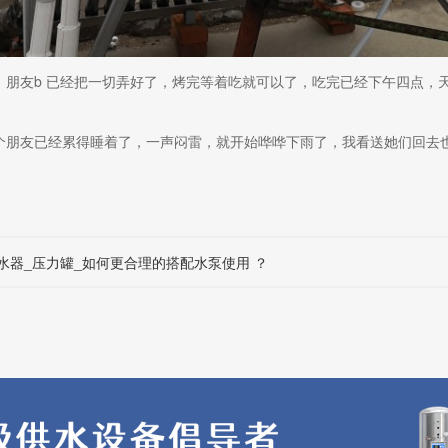
，朋友b 已经把一切弄好了，烤完等着吃就可以了，吃完已经下午四点，
个朋友已经累得睡着了，一声闷雷，就开始哗哗下雨了，我看送她们回去
。
水器_压力罐_如何更合理的搭配水泵使用 ？