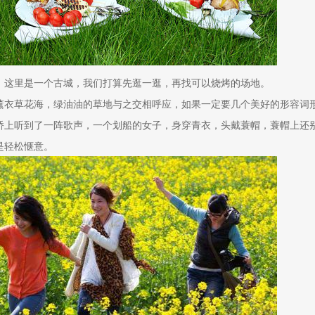
，这里是一个古城，我们打算先逛一逛，再找可以烧烤的场地。
薰衣草花海，绿油油的草地与之交相呼应，如果一定要几个美好的形容词
桥上听到了一阵歌声，一个划船的女子，身穿青衣，头戴蓑帽，蓑帽上还
是轻松惬意。