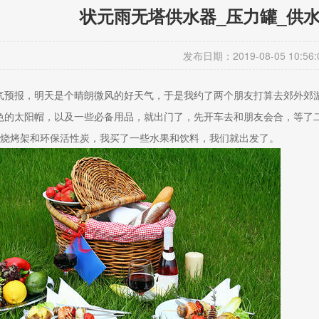
状元雨无塔供水器_压力罐_供
发布日期：2019-08-05 10:56:
气预报，明天是个晴朗微风的好天气，于是我约了两个朋友打算去郊外郊
色的太阳帽，以及一些必备用品，就出门了，先开车去和朋友会合，等了
着烧烤架和环保活性炭，我买了一些水果和饮料，我们就出发了。