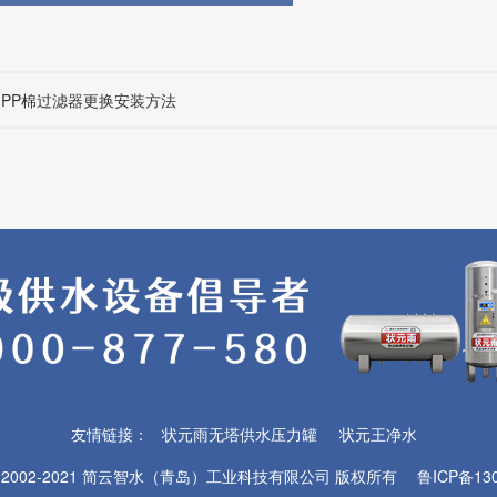
-PP棉过滤器更换安装方法
友情链接：
状元雨无塔供水压力罐
状元王净水
© 2002-2021
简云智水（青岛）工业科技有限公司
版权所有
鲁ICP备130