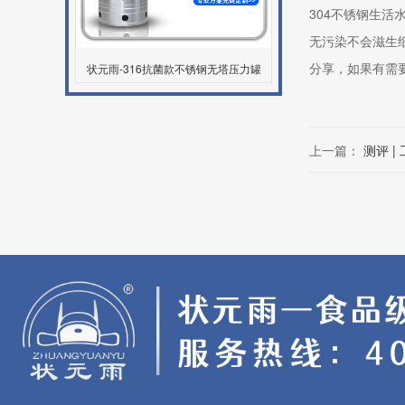
304不锈钢生
无污染不会滋生
分享，如果有需
状元雨-316抗菌款不锈钢无塔压力罐
上一篇：
测评 