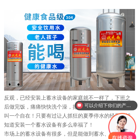
反观，已经安装上蓄水设备的家庭就不一样了，下班之
可以介绍下你们的产品么？
后做完饭，痛痛快快洗个澡，把一天的疲惫都洗掉，那
叫一个自在！只要有过让人抓狂的夏季停水的经历，就
知道安装一个蓄水设备有多么幸福了！
市场上的蓄水设备有很多，但是能做到蓄水、供水、增