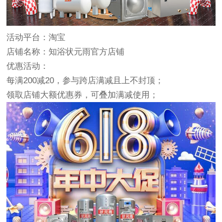
活动平台：淘宝
店铺名称：知浴状元雨官方店铺
优惠活动：
每满200减20，参与跨店满减且上不封顶；
领取店铺大额优惠券，可叠加满减使用；