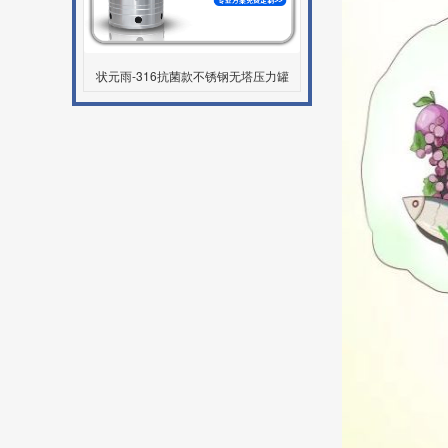
状元雨-316抗菌款不锈钢无塔压力罐