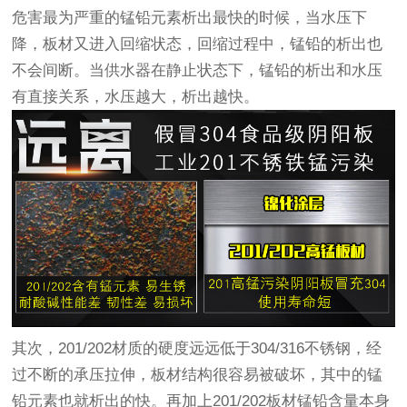
危害最为严重的锰铅元素析出最快的时候，当水压下
降，板材又进入回缩状态，回缩过程中，锰铅的析出也
不会间断。当供水器在静止状态下，锰铅的析出和水压
有直接关系，水压越大，析出越快。
其次，201/202材质的硬度远远低于304/316不锈钢，经
过不断的承压拉伸，板材结构很容易被破坏，其中的锰
铅元素也就析出的快。再加上201/202板材锰铅含量本身